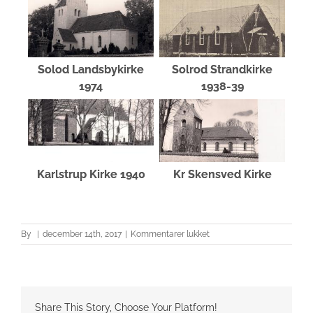
Solod Landsbykirke
Solrod Strandkirke
1974
1938-39
Karlstrup Kirke 1940
Kr Skensved Kirke
til
By
|
december 14th, 2017
|
Kommentarer lukket
Kirker
i
Solrød
kommune
Share This Story, Choose Your Platform!