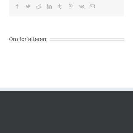
Facebook
Twitter
Reddit
LinkedIn
Tumblr
Pinterest
Vk
E-
mail
Om forfatteren: