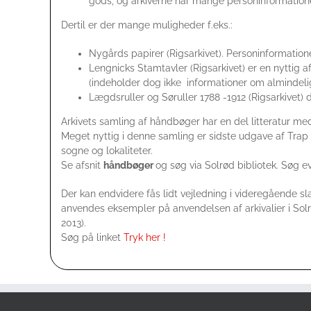
gods, og arkiverne har mange personinformation
Dertil er der mange muligheder f.eks.:
Nygårds papirer (Rigsarkivet). Personinformatione
Lengnicks Stamtavler (Rigsarkivet) er en nyttig af
(indeholder dog ikke informationer om almindel
Lægdsruller og Søruller 1788 -1912 (Rigsarkivet)
Arkivets samling af håndbøger har en del litteratur med
Meget nyttig i denne samling er sidste udgave af Trap
sogne og lokaliteter.
Se afsnit
håndbøger
og søg via Solrød bibliotek. Søg ev
Der kan endvidere fås lidt vejledning i videregående slæg
anvendes eksempler på anvendelsen af arkivalier i Sol
2013).
Søg på linket
Tryk her !