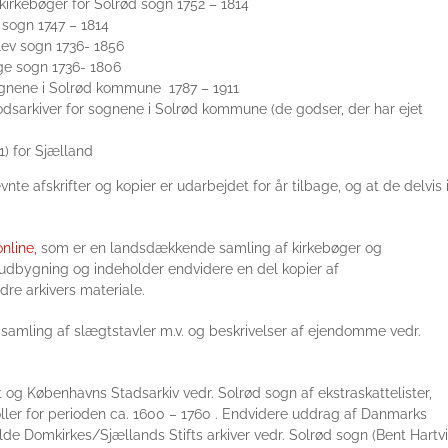
r kirkebøger for Solrød sogn 1752 – 1814
e sogn 1747 – 1814
slev sogn 1736- 1856
nge sogn 1736- 1806
 sognene i Solrød kommune 1787 – 1911
godsarkiver for sognene i Solrød kommune (de godser, der har ejet
1) for Sjælland
 afskrifter og kopier er udarbejdet for år tilbage, og at de delvis 
online,
som er en landsdækkende samling af kirkebøger og
udbygning og indeholder endvidere en del kopier af
dre arkivers materiale.
samling af slægtstavler m.v. og beskrivelser af ejendomme vedr.
et og Københavns Stadsarkiv vedr. Solrød sogn af ekstraskattelister,
koller for perioden ca. 1600 – 1760 . Endvidere uddrag af Danmarks
lde Domkirkes/Sjællands Stifts arkiver vedr. Solrød sogn (Bent Hartv