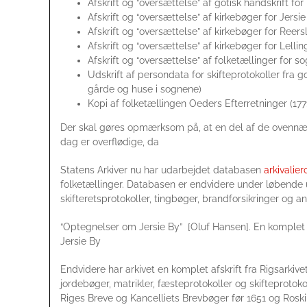
Afskrift og “oversættelse” af gotisk håndskrift fo
Afskrift og “oversættelse” af kirkebøger for Jersi
Afskrift og “oversættelse” af kirkebøger for Reer
Afskrift og “oversættelse” af kirkebøger for Lelli
Afskrift og “oversættelse” af folketællinger for
Udskrift af persondata for skifteprotokoller fra 
gårde og huse i sognene)
Kopi af folketællingen Oeders Efterretninger (177
Der skal gøres opmærksom på, at en del af de ovennævnte
dag er overflødige, da
Statens Arkiver nu har udarbejdet databasen
arkivalier
folketællinger. Databasen er endvidere under løbende 
skifteretsprotokoller, tingbøger, brandforsikringer og an
“Optegnelser om Jersie By” [Oluf Hansen]. En komplet 
Jersie By
Endvidere har arkivet en komplet afskrift fra Rigsarkiv
jordebøger, matrikler, fæsteprotokoller og skifteproto
Riges Breve og Kancelliets Brevbøger før 1651 og Roski