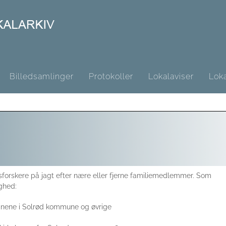
Billedsamlinger
Protokoller
Lokalaviser
Loka
forskere på jagt efter nære eller fjerne familiemedlemmer. Som
ighed:
sognene i Solrød kommune og øvrige