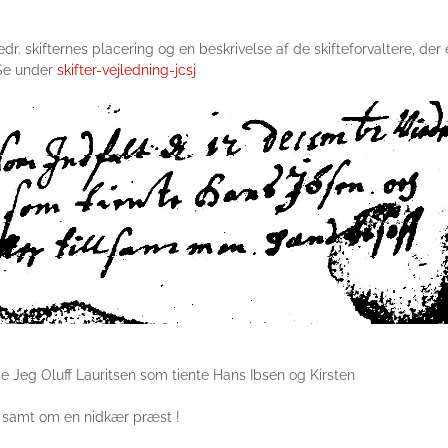
dr. skifternes placering og en beskrivelse af de skifteforvaltere, der 
 Se under
skifter-vejledning-jcsj
:
 Jeg Oluff Lauritsen som tiente Hans Ibsen og Kirsten
n, samt om en nidkær præst !