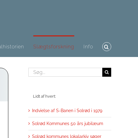
lhistorien
Slægtsforskning
Info
Søg
efter:
Lidt af hvert:
Indvielse af S-Banen i Solrød i 1979
Solrød Kommunes 50 års jubilæum
Solrød kommunes lokalarkiv søger