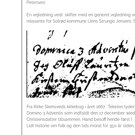
Petersen)
En vejledning vedr. skifter med en generel vejledning ve
relavante for Solrød kommune (Jens Strunge Jensen).
Fra Kirke Skensveds kirkebog i året 1667. Teksten lyder
Domino 3 Adventis som indfaldt den 17 december wiede
Christensdatter tillsammen. Hand besoff hende først !
Lidt historie om folk og den tids moral for 350 år side