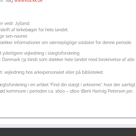
er. Søg
www.ksa.kk.dk
r vedr. Jylland
skrift af kirkebøger for hele landet.
ige sen-navne)
 dækker informationer om værnepligtige soldater for denne periode.
 yderligere vejledning i slægtsforskning.
 : Danmark (31 bind) som dækker hele landet med beskrivelse af alle
t. vejledning hos arkivpersonalet eller på biblioteket.
tsforskning i en artikel “Find din slægt i arkiverne”, hvor der særligt
rød kommune i perioden ca. 1600 – 1800 (Bent Hartvig Petersen jan.