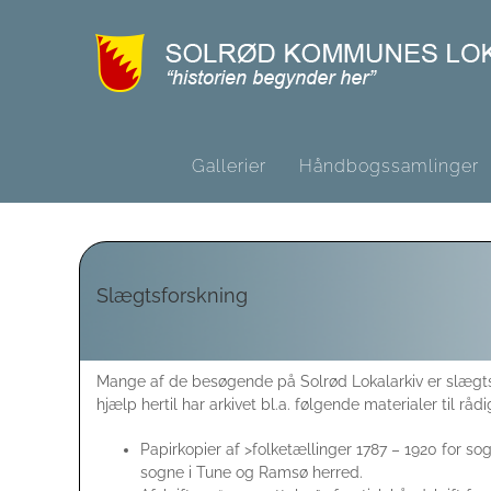
Skip
to
content
Gallerier
Håndbogssamlinger
Slægtsforskning
Mange af de besøgende på Solrød Lokalarkiv er slægts
hjælp hertil har arkivet bl.a. følgende materialer til råd
Papirkopier af >folketællinger 1787 – 1920 for 
sogne i Tune og Ramsø herred.