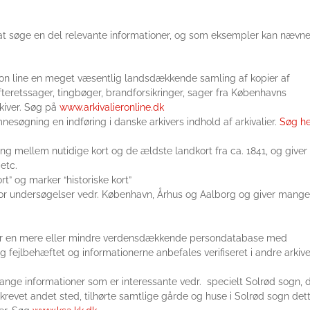
t at søge en del relevante informationer, og som eksempler kan nævn
r on line en meget væsentlig landsdækkende samling af kopier af
teretssager, tingbøger, brandforsikringer, sager fra Københavns
kiver. Søg på
www.arkivalieronline.dk
nesøgning en indføring i danske arkivers indhold af arkivalier.
Søg he
ng mellem nutidige kort og de ældste landkort fra ca. 1841, og giver
etc.
t” og marker “historiske kort”
 for undersøgelser vedr. København, Århus og Aalborg og giver mange
.
er en mere eller mindre verdensdækkende persondatabase med
 fejlbehæftet og informationerne anbefales verifiseret i andre arkive
nge informationer som er interessante vedr. specielt Solrød sogn, 
krevet andet sted, tilhørte samtlige gårde og huse i Solrød sogn det