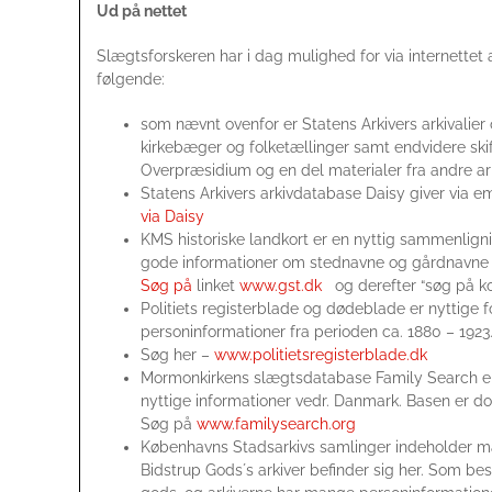
Ud på nettet
Slægtsforskeren har i dag mulighed for via internette
følgende:
som nævnt ovenfor er Statens Arkivers arkivalie
kirkebæger og folketællinger samt endvidere skif
Overpræsidium og en del materialer fra andre ar
Statens Arkivers arkivdatabase Daisy giver via em
via Daisy
KMS historiske landkort er en nyttig sammenligni
gode informationer om stednavne og gårdnavne 
Søg på
linket
www.gst.dk
og derefter “søg på kor
Politiets registerblade og dødeblade er nyttige
personinformationer fra perioden ca. 1880 – 1923
Søg her –
www.politietsregisterblade.dk
Mormonkirkens slægtsdatabase Family Search 
nyttige informationer vedr. Danmark. Basen er dog
Søg på
www.familysearch.org
Københavns Stadsarkivs samlinger indeholder ma
Bidstrup Gods´s arkiver befinder sig her. Som bes