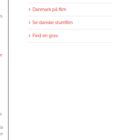
Danmark på film
es
Se danske stumfilm
Find en grav
r
r.
da
te