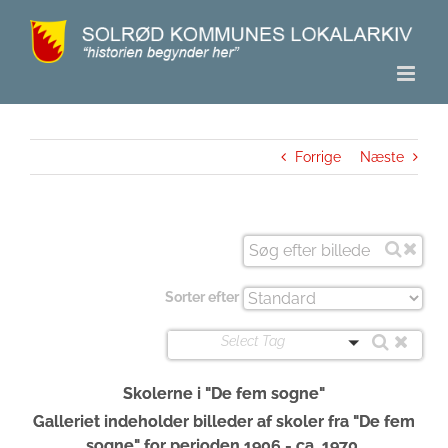
Skip
to
content
Forrige
Næste
Sorter efter
Select Tag
Skolerne i "De fem sogne"
Galleriet indeholder billeder af skoler fra "De fem
sogne" for perioden 1906 - ca. 1970.