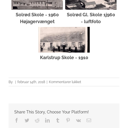
Solrød Skole - 1960
Solrød Gl. Skole 1j960
Højagervænget
- luftfoto
Karlstrup Skole - 1910
til
By
|
februar 14th, 2018
|
Kommentarer lukket
Skolerne
i
"De
fem
sogne"
Share This Story, Choose Your Platform!
Facebook
Twitter
Reddit
LinkedIn
Tumblr
Pinterest
Vk
E-
mail