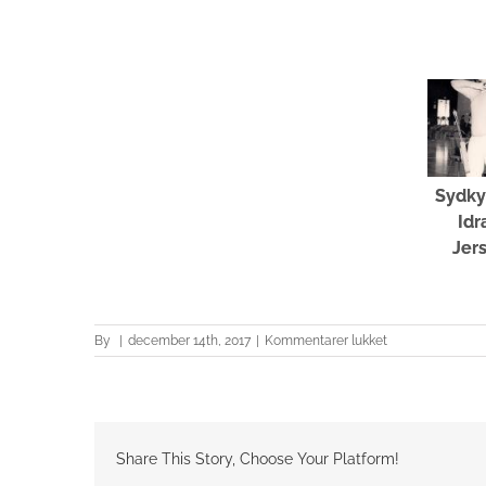
Sydky
Idr
Jer
til
By
|
december 14th, 2017
|
Kommentarer lukket
Sydkystens
Handicap
Idrætsforening
Share This Story, Choose Your Platform!