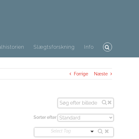
lhistorien
Slægtsforskning
Info
Forrige
Næste
Sorter efter
Select Tag