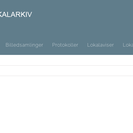
Billedsamlinger
Protokoller
Lokalaviser
Loka