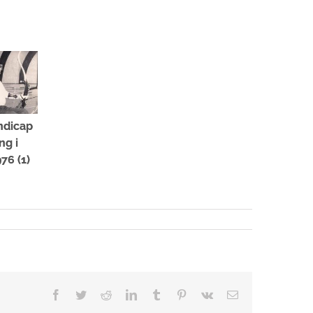
ndicap
ng i
76 (1)
Facebook
Twitter
Reddit
LinkedIn
Tumblr
Pinterest
Vk
E-
mail