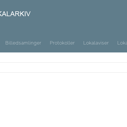
Billedsamlinger
Protokoller
Lokalaviser
Loka