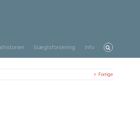
lhistorien
Slægtsforskning
Info
Forrige